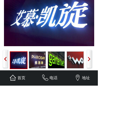
首页
电话
地址
上一个：
LED显示屏
下一个：
led树脂发光字
联系我们
地址：北京市大兴区魏善庄
手机：13522461878 13521245333
邮箱：1554612418@qq.com